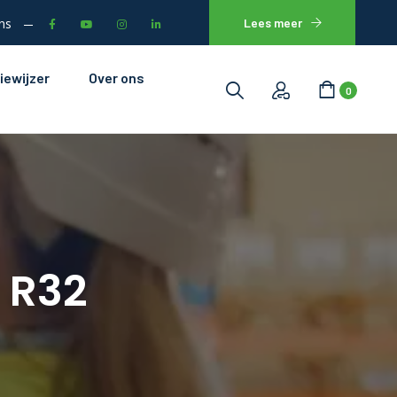
ns
Lees meer
iewijzer
Over ons
0
 R32