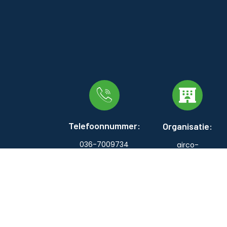
Telefoonnummer:
Organisatie:
036-7009734
airco-
systemen.nl
KVK: 89661338