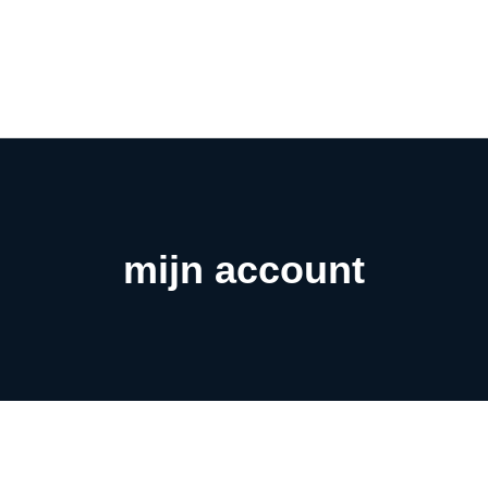
Ai
we
Ai
0
w
Ai
in
Ov
on
mijn account
Co