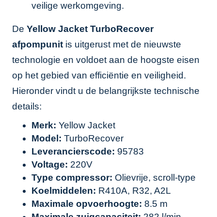
veilige werkomgeving.
De
Yellow Jacket TurboRecover
afpompunit
is uitgerust met de nieuwste
technologie en voldoet aan de hoogste eisen
op het gebied van efficiëntie en veiligheid.
Hieronder vindt u de belangrijkste technische
details:
Merk:
Yellow Jacket
Model:
TurboRecover
Leverancierscode:
95783
Voltage:
220V
Type compressor:
Olievrije, scroll-type
Koelmiddelen:
R410A, R32, A2L
Maximale opvoerhoogte:
8.5 m
Maximale zuigcapaciteit:
282 l/min