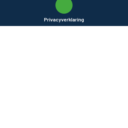
Privacyverklaring
Privacyverklaring
Algemene voorwaarden
Algemene voorwaarden
Retourbeleid
Retourbeleid