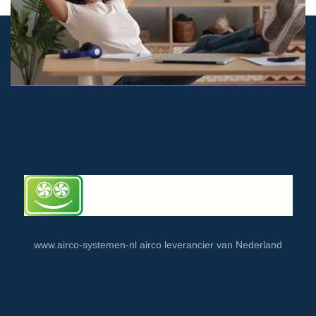
© airco-systemen.nl alle rechten voorbehouden
www.airco-systemen-nl airco leverancier van Nederland