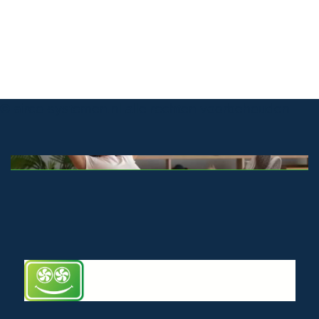
© airco-systemen.nl alle rechten voorbehouden