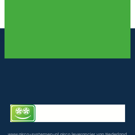
© airco-systemen.nl alle rechten
voorbehouden
www.airco-systemen-nl airco leverancier van Nederland