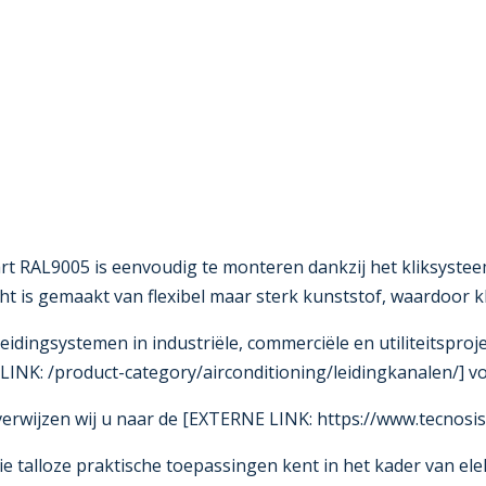
rt RAL9005 is eenvoudig te monteren dankzij het kliksystee
ht is gemaakt van flexibel maar sterk kunststof, waardoor
leidingsystemen in industriële, commerciële en utiliteitspr
INK: /product-category/airconditioning/leidingkanalen/] vo
rwijzen wij u naar de [EXTERNE LINK: https://www.tecnosist
ie talloze praktische toepassingen kent in het kader van ele