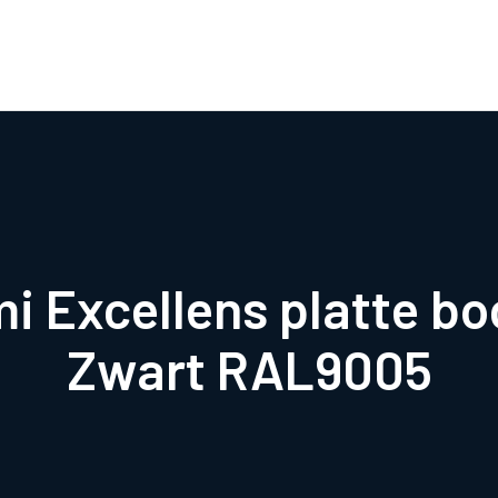
Airco webwinkel
Airco webshop
Airco informatiewijzer
Over ons
Contact
i Excellens platte bo
Zwart RAL9005