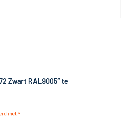
P72 Zwart RAL9005” te
eerd met
*