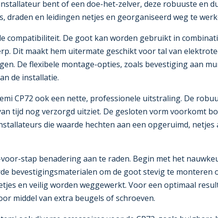
installateur bent of een doe-het-zelver, deze robuuste en
, draden en leidingen netjes en georganiseerd weg te werk
e compatibiliteit. De goot kan worden gebruikt in combinat
rp. Dit maakt hem uitermate geschikt voor tal van elektrot
gen. De flexibele montage-opties, zoals bevestiging aan mur
n de installatie.
temi CP72 ook een nette, professionele uitstraling. De robu
an tijd nog verzorgd uitziet. De gesloten vorm voorkomt bov
stallateurs die waarde hechten aan een opgeruimd, netjes 
p-voor-stap benadering aan te raden. Begin met het nauwke
e bevestigingsmaterialen om de goot stevig te monteren op
en netjes en veilig worden weggewerkt. Voor een optimaal resu
oor middel van extra beugels of schroeven.