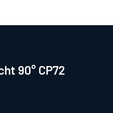
0
cht 90° CP72