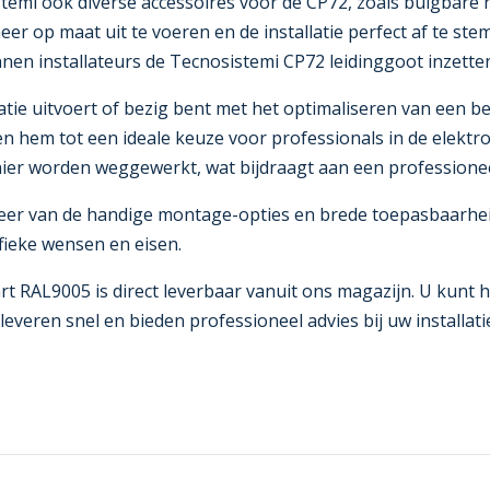
stemi ook diverse accessoires voor de CP72, zoals buigbar
 op maat uit te voeren en de installatie perfect af te ste
nen installateurs de Tecnosistemi CP72 leidinggoot inzette
e uitvoert of bezig bent met het optimaliseren van een best
em tot een ideale keuze voor professionals in de elektrote
er worden weggewerkt, wat bijdraagt aan een professioneel 
teer van de handige montage-opties en brede toepasbaarheid
fieke wensen en eisen.
rt RAL9005 is direct leverbaar vanuit ons magazijn. U kun
veren snel en bieden professioneel advies bij uw installatie