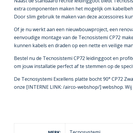
Naast de standaard rechte leidinggoot biedt Tecnosi
extra componenten maken het mogelijk om kabelbeheer
Door slim gebruik te maken van deze accessoires kun
Of je nu werkt aan een nieuwbouwproject, een renovati
eenvoudige montage van de Tecnosistemi CP72 maken h
kunnen kabels en draden op een nette en veilige mani
Bestel nu de Tecnosistemi CP72 leidinggoot en profi
om jouw installatie perfect af te stemmen op de speci
De Tecnosystemi Excellens platte bocht 90° CP72 Zwa
onze [INTERNE LINK: /airco-webshop/] webshop. Wij le
Tecnosystemi
MERK