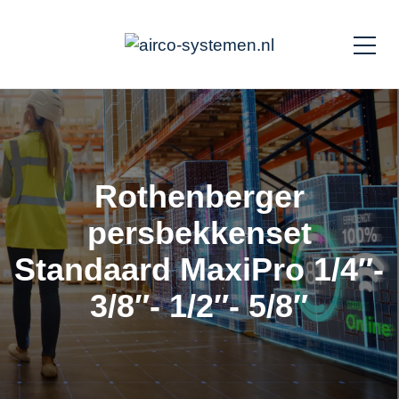
Rothenberger
persbekkenset
Standaard MaxiPro 1/4″-
3/8″- 1/2″- 5/8″