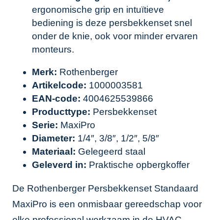
ergonomische grip en intuïtieve
bediening is deze persbekkenset snel
onder de knie, ook voor minder ervaren
monteurs.
Merk:
Rothenberger
Artikelcode:
1000003581
EAN-code:
4004625539866
Producttype:
Persbekkenset
Serie:
MaxiPro
Diameter:
1/4″, 3/8″, 1/2″, 5/8″
Materiaal:
Gelegeerd staal
Geleverd in:
Praktische opbergkoffer
De Rothenberger Persbekkenset Standaard
MaxiPro is een onmisbaar gereedschap voor
elke professional werkzaam in de HVAC-