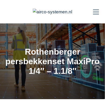
Rothenberger
persbekkenset MaxiPro
1/4″ – 1.1/8″