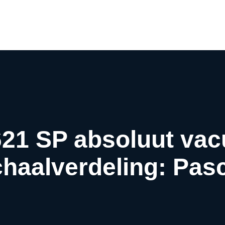
Airco webwinkel
Airco webshop
Airco informatiewijzer
Over ons
Contact
621 SP absoluut va
haalverdeling: Pas