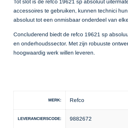
Tot slot is de refco 19621 sp absoluut uiterm
accessoires te gebruiken, kunnen technici hun
absoluut tot een onmisbaar onderdeel van elk
Concluderend biedt de refco 19621 sp absoluut 
en onderhoudssector. Met zijn robuuste ontwerp
hoogwaardig werk willen leveren.
Refco
MERK
9882672
LEVERANCIERSCODE