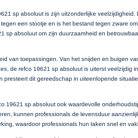
21 sp absoluut is zijn uitzonderlijke veelzijdigheid
egen een stootje en is het bestand tegen zware omst
1 sp absoluut om zijn duurzaamheid en betrouwbaa
gheid van toepassingen. Van het snijden en buigen v
s, de refco 19621 sp absoluut is uiterst veelzijdig i
esteert dit gereedschap in uiteenlopende situaties o
fco 19621 sp absoluut ook waardevolle onderhoudsti
teren, kunnen professionals de levensduur aanzienli
rking, waardoor professionals hun taken snel en va