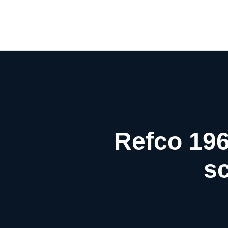
Refco 19
sc