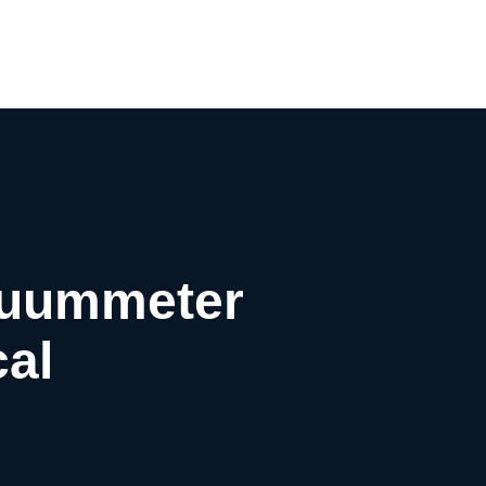
0
cuummeter
cal