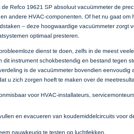
dt de Refco 19621 SP absoluut vacuümmeter de precis
en en andere HVAC-componenten. Of het nu gaat om 
udstaken – deze hoogwaardige vacuümmeter zorgt v
atsystemen optimaal presteren.
obleemloze dienst te doen, zelfs in de meest veel
it instrument schokbestendig en bestand tegen stote
verdeling is de vacuümmeter bovendien eenvoudig af 
 u zich zorgen hoeft te maken over de meetresulta
nmisbaar voor HVAC-installateurs, servicemonteurs
vullen en evacueren van koudemiddelcircuits voor de i
eem nauwkeurig te testen op luchtlekken.