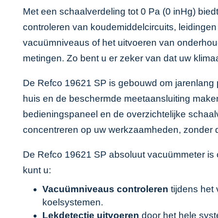
Met een schaalverdeling tot 0 Pa (0 inHg) bie
controleren van koudemiddelcircuits, leiding
vacuümniveaus of het uitvoeren van onderho
metingen. Zo bent u er zeker van dat uw klima
De Refco 19621 SP is gebouwd om jarenlang pr
huis en de beschermde meetaansluiting maken d
bedieningspaneel en de overzichtelijke schaal
concentreren op uw werkzaamheden, zonder dat
De Refco 19621 SP absoluut vacuümmeter is o
kunt u:
Vacuümniveaus controleren
tijdens het 
koelsystemen.
Lekdetectie uitvoeren
door het hele syst