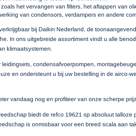
zoals het vervangen van filters, het aftappen van ol
werking van condensors, verdampers en andere co
rkrijgbaar bij
Daikin Nederland
, de toonaangevende
In ons uitgebreide assortiment vindt u alle benodi
 van klimaatsystemen.
or leidingsets, condensafvoerpompen, montagebeug
euze en ondersteunt u bij uw bestelling in de
airco-w
r vandaag nog en profiteer van onze scherpe prijze
ereedschap biedt de refco 19621 sp absoluut talloze 
ereedschap is onmisbaar voor een breed scala aan tak