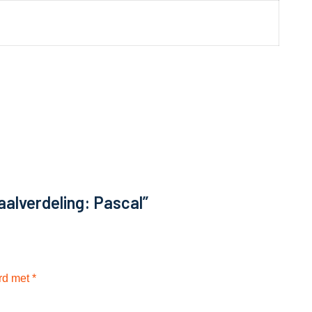
alverdeling: Pascal”
erd met
*