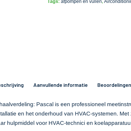
Tags:
afpompen en vullen
,
Aircondition
schrijving
Aanvullende informatie
Beoordelingen
lverdeling: Pascal is een professioneel meetinstru
allatie en het onderhoud van HVAC-systemen. Met zi
r hulpmiddel voor HVAC-technici en koelapparatuur