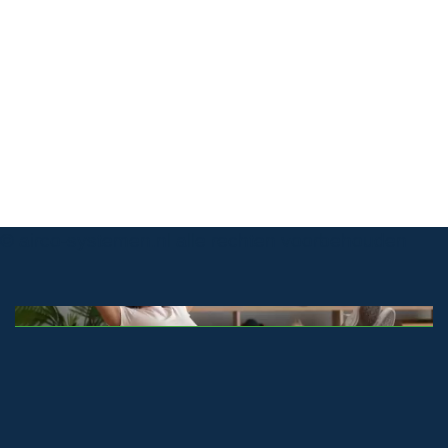
© airco-systemen.nl alle rechten voorbehouden