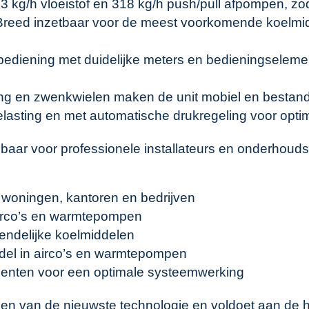
3 kg/h vloeistof en 318 kg/h push/pull afpompen, zod
reed inzetbaar voor de meest voorkomende koelmidd
ediening met duidelijke meters en bedieningselemen
g en zwenkwielen maken de unit mobiel en bestand 
lasting en met automatische drukregeling voor optim
aar voor professionele installateurs en onderhoudsm
n woningen, kantoren en bedrijven
irco’s en warmtepompen
endelijke koelmiddelen
ddel in airco’s en warmtepompen
enten voor een optimale systeemwerking
en van de nieuwste technologie en voldoet aan de h