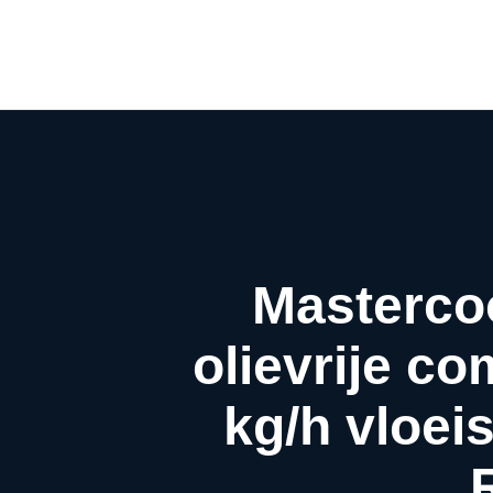
Masterco
olievrije c
kg/h vloei