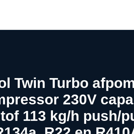
Airco webwinkel
Airco webshop
Airco informatiewijzer
Over ons
Contact
ol Twin Turbo afpom
ompressor 230V capac
stof 113 kg/h push/pu
R134a, R22 en R410