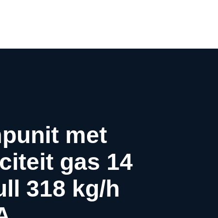
0
punit met
iteit gas 14
ll 318 kg/h
A