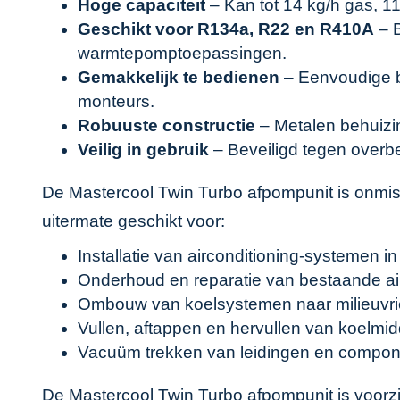
Hoge capaciteit
– Kan tot 14 kg/h gas, 11
Geschikt voor R134a, R22 en R410A
– B
warmtepomptoepassingen.
Gemakkelijk te bedienen
– Eenvoudige b
monteurs.
Robuuste constructie
– Metalen behuizin
Veilig in gebruik
– Beveiligd tegen overbe
De Mastercool Twin Turbo afpompunit is onmisb
uitermate geschikt voor:
Installatie van airconditioning-systemen i
Onderhoud en reparatie van bestaande a
Ombouw van koelsystemen naar milieuvri
Vullen, aftappen en hervullen van koelmi
Vacuüm trekken van leidingen en compon
De Mastercool Twin Turbo afpompunit is voorzi