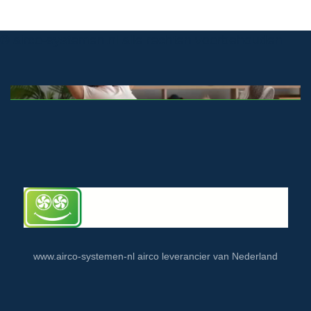
© airco-systemen.nl alle rechten voorbehouden
www.airco-systemen-nl airco leverancier van Nederland