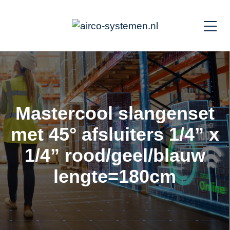
Mastercool slangenset
met 45° afsluiters 1/4” x
1/4” rood/geel/blauw
lengte=180cm