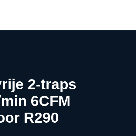
0
ije 2-traps
/min 6CFM
voor R290