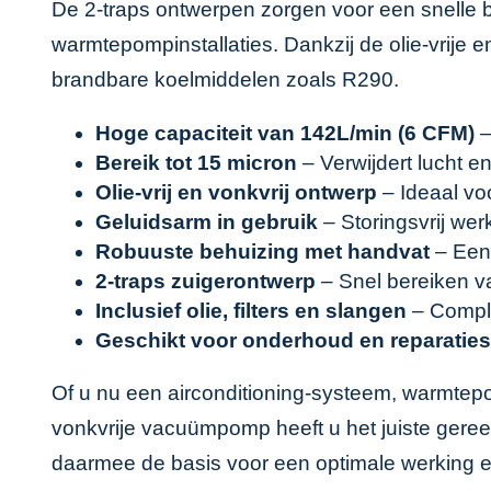
De 2-traps ontwerpen zorgen voor een snelle ber
warmtepompinstallaties. Dankzij de olie-vrije
brandbare koelmiddelen zoals R290.
Hoge capaciteit van 142L/min (6 CFM)
–
Bereik tot 15 micron
– Verwijdert lucht e
Olie-vrij en vonkvrij ontwerp
– Ideaal vo
Geluidsarm in gebruik
– Storingsvrij we
Robuuste behuizing met handvat
– Eenv
2-traps zuigerontwerp
– Snel bereiken 
Inclusief olie, filters en slangen
– Comple
Geschikt voor onderhoud en reparaties
Of u nu een airconditioning-systeem, warmtep
vonkvrije vacuümpomp heeft u het juiste ger
daarmee de basis voor een optimale werking 