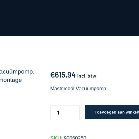
€
615,94
incl. btw
Mastercool Vacuümpomp
Toevoegen aan winke
SKU:
90060250