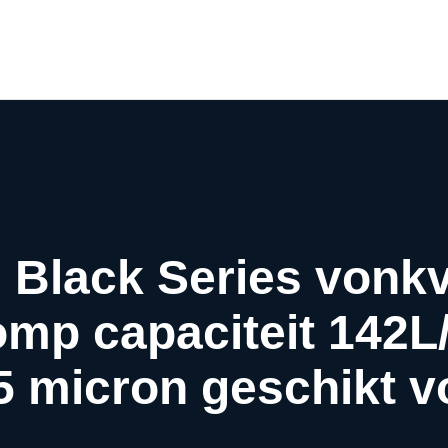
Airco webwinkel
Airco webshop
Airco informatiewijzer
Over ons
Contact
 Black Series vonkvr
mp capaciteit 142L
5 micron geschikt 