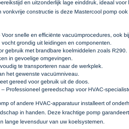
eikstijd en uitzonderlijk lage einddruk, ideaal voor
 en vonkvrije constructie is deze Mastercool pomp o
 Voor snelle en efficiënte vacuümprocedures, ook bi
n vocht grondig uit leidingen en componenten.
or gebruik met brandbare koelmiddelen zoals R290.
rken in gevoelige omgevingen.
oudig te transporteren naar de werkplek.
van het gewenste vacuümniveau.
et gereed voor gebruik uit de doos.
– Professioneel gereedschap voor HVAC-specialist
omp of andere HVAC-apparatuur installeert of onder
eedschap in handen. Deze krachtige pomp garandeer
en lange levensduur van uw koelsystemen.