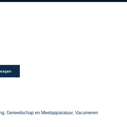
lwagen
ing
,
Gereedschap en Meetapparatuur
,
Vacumeren