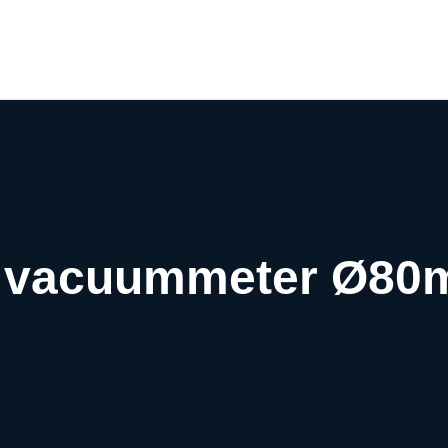
Airco webwinkel
Airco webshop
Airco informatiewijzer
Over ons
Contact
e vacuummeter Ø80