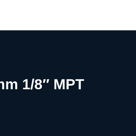
0
mm 1/8″ MPT