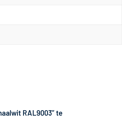
naalwit RAL9003” te