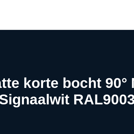
Airco webwinkel
Airco webshop
Airco informatiewijzer
Over ons
Contact
atte korte bocht 90
Signaalwit RAL900