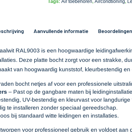
Tags:
Air toebehoren
,
Aircondtioning
,
Le
schrijving
Aanvullende informatie
Beoordelingen
alwit RAL9003 is een hoogwaardige leidingafwerking 
llaties. Deze platte bocht zorgt voor een strakke, d
emaakt van hoogwaardig kunststof, kleurbestendig en
aden bocht netjes af voor een professionele uitstrali
ers
– Past op de gangbare maten bij leidinginstallati
tendig, UV-bestendig en kleurvast voor langdurige 
g te installeren zonder speciaal gereedschap.
os bij standaard witte leidingen en installaties.
tworpen voor professioneel gebruik en voldoet aan 