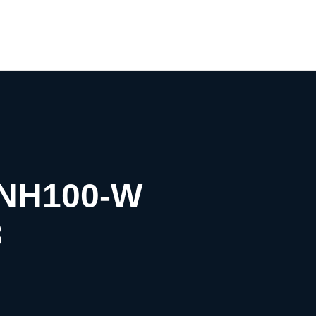
0
° NH100-W
3