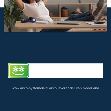
© airco-systemen.nl alle rechten voorbehouden
www.airco-systemen-nl airco leverancier van Nederland