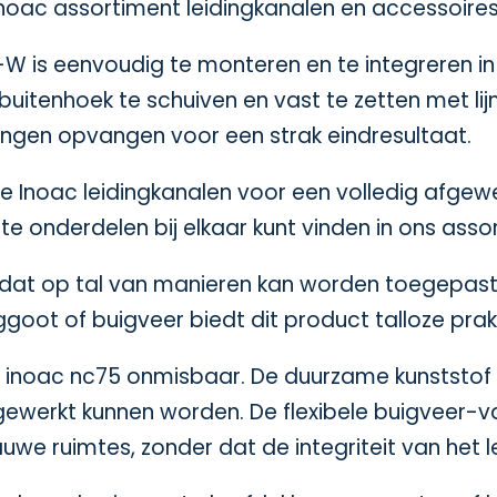
oac assortiment leidingkanalen en accessoires
W is eenvoudig te monteren en te integreren in
enhoek te schuiven en vast te zetten met lijm of
kingen opvangen voor een strak eindresultaat.
de
Inoac leidingkanalen
voor een volledig afgewe
te onderdelen bij elkaar kunt vinden in ons ass
re dat op tal van manieren kan worden toegepas
nggoot of buigveer biedt dit product talloze pra
e inoac nc75 onmisbaar. De duurzame kunststof c
ewerkt kunnen worden. De flexibele buigveer-v
uwe ruimtes, zonder dat de integriteit van het l