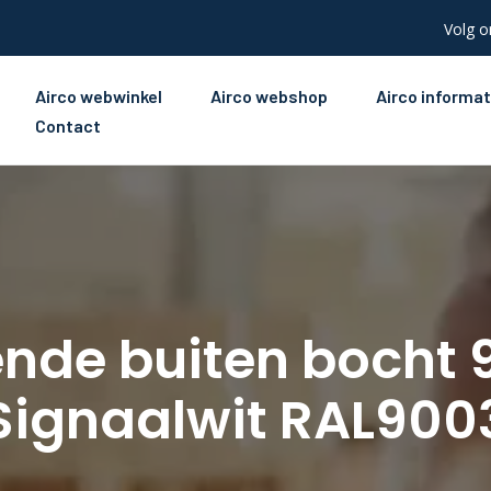
Volg o
Airco webwinkel
Airco webshop
Airco informat
Contact
gende buiten bocht
Signaalwit RAL900