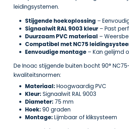
leidingsystemen.
Stijgende hoekoplossing
– Eenvoudig
Signaalwit RAL 9003 kleur
– Past perf
Duurzaam PVC materiaal
– Weersbes
Compatibel met NC75 leidingsyste
Eenvoudige montage
– Kan gelijmd o
De Inoac stijgende buiten bocht 90° NC7
kwaliteitsnormen:
Materiaal:
Hoogwaardig PVC
Kleur:
Signaalwit RAL 9003
Diameter:
75 mm
Hoek:
90 graden
Montage:
Lijmbaar of kliksysteem