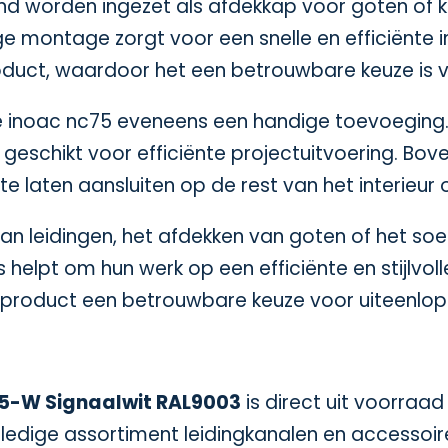
nd worden ingezet als afdekkap voor goten of k
ge montage zorgt voor een snelle en efficiënte i
roduct, waardoor het een betrouwbare keuze is 
de inoac nc75 eveneens een handige toevoegin
ek geschikt voor efficiënte projectuitvoering. Bo
 laten aansluiten op de rest van het interieur o
n leidingen, het afdekken van goten of het soep
 helpt om hun werk op een efficiënte en stijlvol
product een betrouwbare keuze voor uiteenlopen
75-W Signaalwit RAL9003
is direct uit voorraa
ige assortiment leidingkanalen en accessoires b