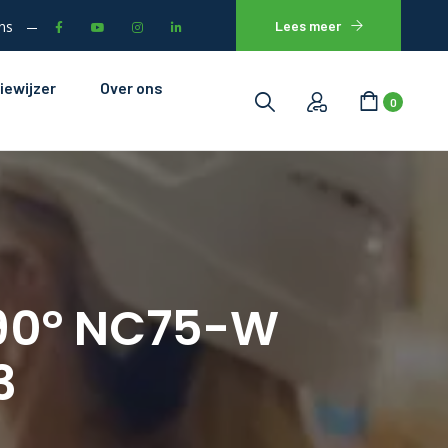
ns
Lees meer
iewijzer
Over ons
0
 90° NC75-W
3