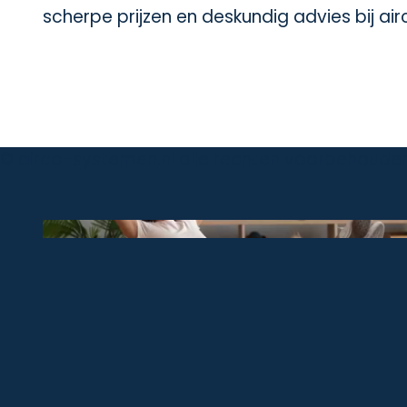
scherpe prijzen en deskundig advies bij ai
© airco-systemen.nl alle rechten voorbehoude