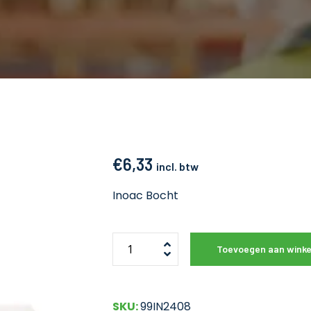
€
6,33
incl. btw
Inoac Bocht
Toevoegen aan wink
SKU:
99IN2408