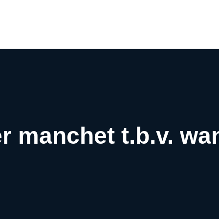
Airco webwinkel
Airco webshop
Airco informatiewijzer
Over ons
Contact
r manchet t.b.v. w