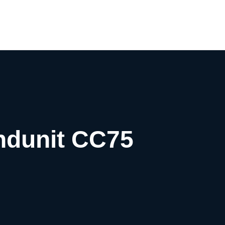
0
andunit CC75