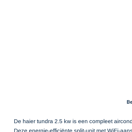
Be
De haier tundra 2.5 kw is een compleet aircondi
Deze energie-efficiënte split-unit met WiFi-aan