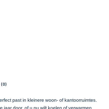
 (0)
rfect past in kleinere woon- of kantoorruimtes.
e jaar door, of u nu wilt koelen of verwarmen.