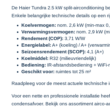
De Haier Tundra 2.5 kW split-airconditioning 
Enkele belangrijke technische details op een rij
Koelvermogen:
nom. 2,6 kW (min-max 0,
Verwarmingsvermogen:
nom. 2,9 kW (mi
Rendement (COP):
3,71 W/W
Energielabel:
A+ (koeling) / A+ (verwarmi
Seizoensrendement (SCOP):
4,1 (A+)
Koelmiddel:
R32 (milieuvriendelijk)
Bediening:
IR-afstandsbediening + WiFi
Geschikt voor:
ruimtes tot 25 m²
Raadpleeg voor de meest actuele technische i
Voor een nette en professionele installatie he
condensafvoer. Bekijk ons assortiment
airco-a