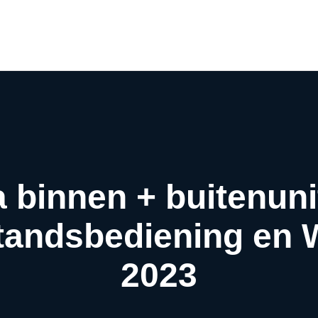
Airco webwinkel
Airco webshop
Airco informatiewijzer
Over ons
Contact
a binnen + buitenuni
fstandsbediening en 
2023