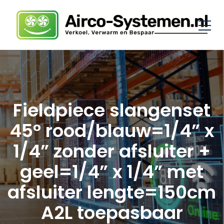
Fieldpiece slangenset
45° rood/blauw=1/4” x
1/4” zonder afsluiter +
geel=1/4” x 1/4” met
afsluiter lengte=150cm
A2L toepasbaar