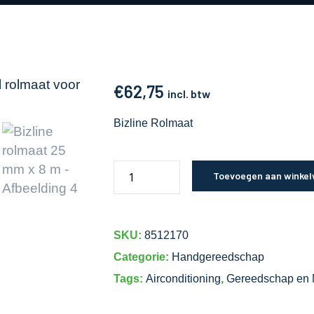
€
62,75
incl. btw
Bizline Rolmaat
Toevoegen aan winke
SKU:
8512170
Categorie:
Handgereedschap
Tags:
Airconditioning
,
Gereedschap en 