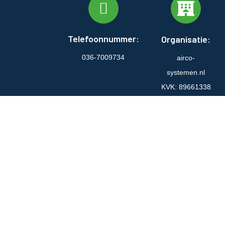
Telefoonnummer:
Organisatie:
036-7009734
airco-
systemen.nl
KVK: 89661338