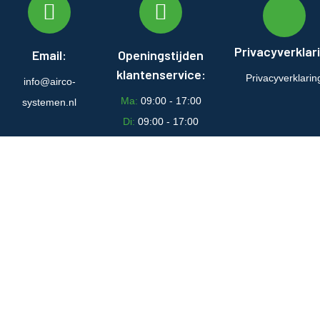
Privacyverklar
Email:
Openingstijden
klantenservice:
Privacyverklarin
info@airco-
Ma:
09:00 - 17:00
systemen.nl
Di:
09:00 - 17:00
Wo:
09:00 - 17:00
Do:
09:00 - 17:00
Vr:
09:00 - 17:00
Za:
Gesloten
Zo:
Gesloten
© airco-systemen.nl alle rechten voorbehouden