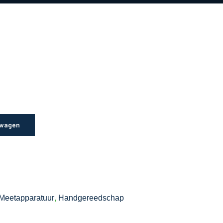
lwagen
Meetapparatuur
,
Handgereedschap