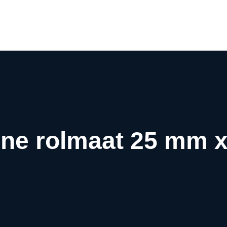
Airco webwinkel
Airco webshop
Airco informatiewijzer
Over ons
Contact
ine rolmaat 25 mm 