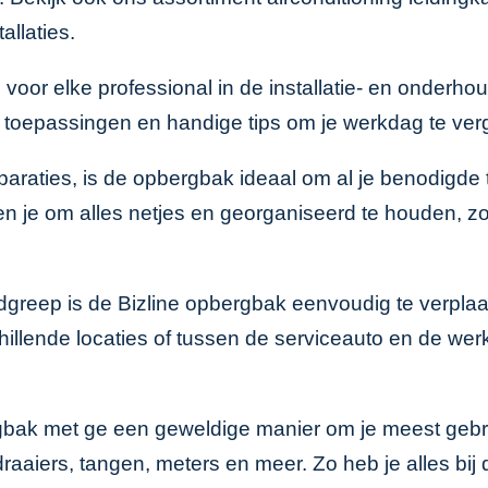
allaties.
or elke professional in de installatie- en onderhoud
e toepassingen en handige tips om je werkdag te ver
paraties, is de opbergbak ideaal om al je benodigde
 je om alles netjes en georganiseerd te houden, zod
reep is de Bizline opbergbak eenvoudig te verplaatse
illende locaties of tussen de serviceauto en de wer
bak met ge een geweldige manier om je meest gebru
aiers, tangen, meters en meer. Zo heb je alles bij d