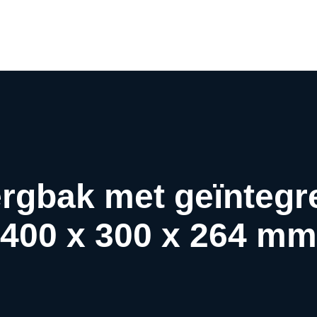
Airco webwinkel
Airco webshop
Airco informatiewijzer
Over ons
Contact
ergbak met geïntegr
400 x 300 x 264 mm