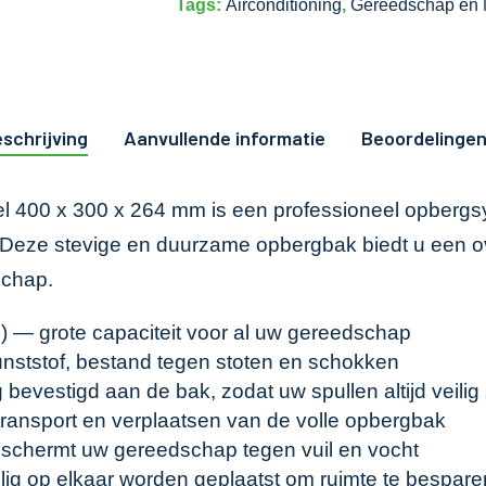
Tags:
Airconditioning
,
Gereedschap en 
schrijving
Aanvullende informatie
Beoordelingen
l 400 x 300 x 264 mm is een professioneel opbergsy
. Deze stevige en duurzame opbergbak biedt u een o
schap.
 — grote capaciteit voor al uw gereedschap
ststof, bestand tegen stoten en schokken
g bevestigd aan de bak, zodat uw spullen altijd veili
ransport en verplaatsen van de volle opbergbak
schermt uw gereedschap tegen vuil en vocht
g op elkaar worden geplaatst om ruimte te bespare