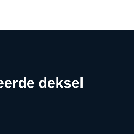
0
eerde deksel