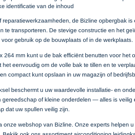
ke identificatie van de inhoud
d of reparatiewerkzaamheden, de Bizline opbergbak i
n te transporteren. De stevige constructie en het ge
 voor gebruik op de bouwplaats of in de werkplaats.
 264 mm kunt u de bak efficiënt benutten voor het 
et eenvoudig om de volle bak te tillen en te verpla
en compact kunt opslaan in uw magazijn of bedrijfs
ksel beschermt u uw waardevolle installatie- en on
reedschap of kleine onderdelen — alles is veilig e
 dat uw spullen veilig zijn.
ia onze
webshop van Bizline
. Onze experts helpen u
. Bekijk ook ons assortiment
airconditioning leiding