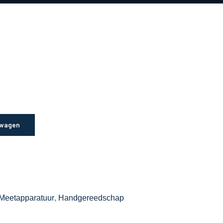
lwagen
Meetapparatuur
,
Handgereedschap