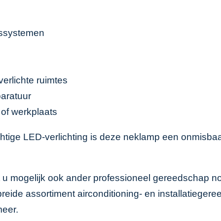
gssystemen
verlichte ruimtes
aratuur
 of werkplaats
krachtige LED-verlichting is deze neklamp een onmisb
t u mogelijk ook ander professioneel gereedschap n
reide assortiment
airconditioning- en installatieger
meer.