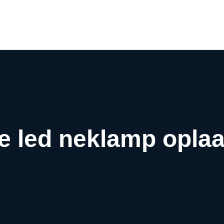
Airco webwinkel
Airco webshop
Airco informatiewijzer
Over ons
Contact
ne led neklamp opla