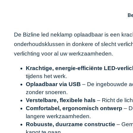
Be
De Bizline led neklamp oplaadbaar is een krac
onderhoudsklussen in donkere of slecht verlich
verlichting voor al uw werkzaamheden.
Krachtige, energie-efficiënte LED-verlic
tijdens het werk.
Oplaadbaar via USB
– De ingebouwde acc
zonder snoeren.
Verstelbare, flexibele hals
– Richt de lic
Comfortabel, ergonomisch ontwerp
– De
langere werkzaamheden.
Robuuste, duurzame constructie
– Gema
kapot te gaan.