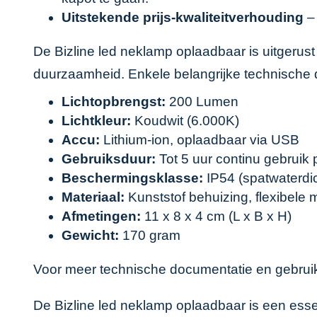
Uitstekende prijs-kwaliteitverhouding
– 
De Bizline led neklamp oplaadbaar is uitgerus
duurzaamheid. Enkele belangrijke technische d
Lichtopbrengst:
200 Lumen
Lichtkleur:
Koudwit (6.000K)
Accu:
Lithium-ion, oplaadbaar via USB
Gebruiksduur:
Tot 5 uur continu gebruik 
Beschermingsklasse:
IP54 (spatwaterdic
Materiaal:
Kunststof behuizing, flexibele 
Afmetingen:
11 x 8 x 4 cm (L x B x H)
Gewicht:
170 gram
Voor meer technische documentatie en gebruiks
De Bizline led neklamp oplaadbaar is een esse