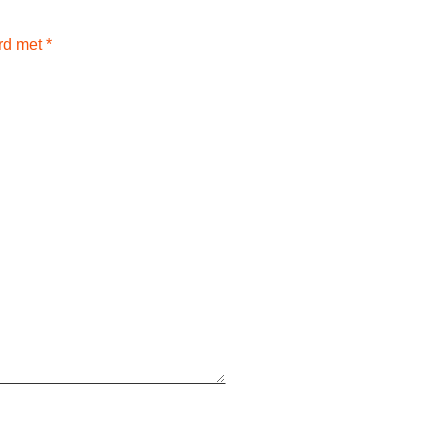
erd met
*