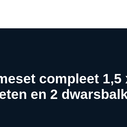
Airco webwinkel
Airco webshop
Airco informatiewijzer
Over ons
Contact
meset compleet 1,5
eten en 2 dwarsbal