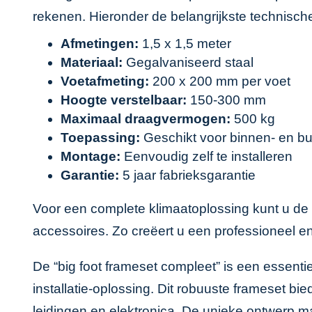
rekenen. Hieronder de belangrijkste technische
Afmetingen:
1,5 x 1,5 meter
Materiaal:
Gegalvaniseerd staal
Voetafmeting:
200 x 200 mm per voet
Hoogte verstelbaar:
150-300 mm
Maximaal draagvermogen:
500 kg
Toepassing:
Geschikt voor binnen- en bu
Montage:
Eenvoudig zelf te installeren
Garantie:
5 jaar fabrieksgarantie
Voor een complete klimaatoplossing kunt u de
accessoires
. Zo creëert u een professioneel 
De “big foot frameset compleet” is een essenti
installatie-oplossing. Dit robuuste frameset bi
leidingen en elektronica. De unieke ontwerp ma