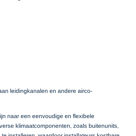
 aan
leidingkanalen
en
andere airco-
zijn naar een eenvoudige en flexibele
 diverse klimaatcomponenten, zoals buitenunits,
e installeren, waardoor installateurs kostbare