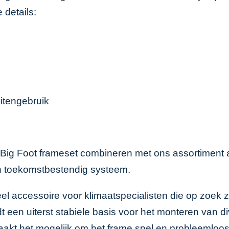
 details:
itengebruik
 Big Foot frameset combineren met ons assortiment
en toekomstbestendig systeem.
eel accessoire voor klimaatspecialisten die op zoek 
edt een uiterst stabiele basis voor het monteren van
akt het mogelijk om het frame snel en probleemloos t