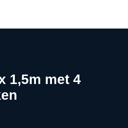
0
 x 1,5m met 4
ken