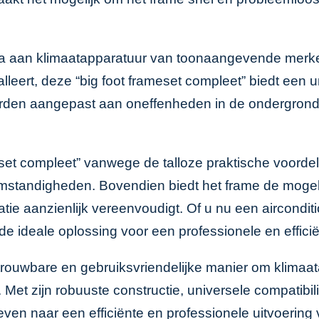
a aan klimaatapparatuur van toonaangevende merken.
eert, deze “big foot frameset compleet” biedt een un
rden aangepast aan oneffenheden in de ondergrond, 
eset compleet” vanwege de talloze praktische voordel
somstandigheden. Bovendien biedt het frame de mog
tie aanzienlijk vereenvoudigt. Of u nu een aircondi
de ideale oplossing voor een professionele en efficiën
etrouwbare en gebruiksvriendelijke manier om klimaata
t zijn robuuste constructie, universele compatibilite
treven naar een efficiënte en professionele uitvoer