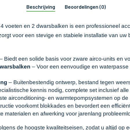
Beschrijving
Beoordelingen (0)
4 voeten en 2 dwarsbalken is een professioneel acces
gt voor een stevige en stabiele installatie van uw b
– Biedt een solide basis voor zware airco-units en voork
dwarsbalken
– Voor een eenvoudige en waterpasse 
ing
– Buitenbestendig ontwerp, bestand tegen weer
ialistische kennis nodig, complete set inclusief al
ste airconditioning- en warmtepompsystemen op de 
uctie voorkomt blokkades en bevordert een efficiën
 materialen en afwerking voor jarenlang probleemlo
gens de hoogste kwaliteitseisen, zodat u altijd op ee