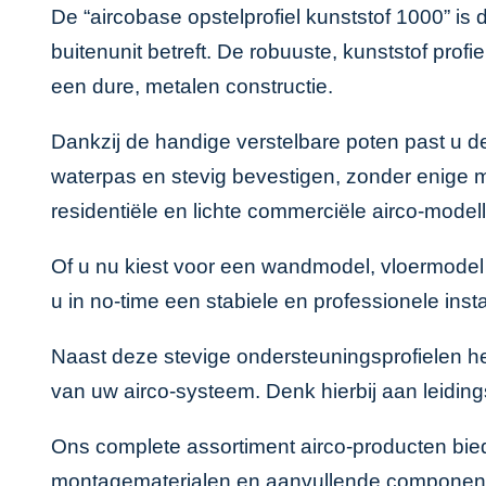
De “aircobase opstelprofiel kunststof 1000” is
buitenunit betreft. De robuuste, kunststof prof
een dure, metalen constructie.
Dankzij de handige verstelbare poten past u d
waterpas en stevig bevestigen, zonder enige mo
residentiële en lichte commerciële airco-model
Of u nu kiest voor een wandmodel, vloermodel of
u in no-time een stabiele en professionele ins
Naast deze stevige ondersteuningsprofielen he
van uw airco-systeem. Denk hierbij aan leidi
Ons complete assortiment
airco-producten
bied
montagematerialen en aanvullende componente