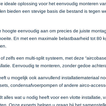
 de ideale oplossing voor het eenvoudig monteren van
ielen bieden een stevige basis die bestand is tegen w
e hoogte eenvoudig aan om precies de juiste montage
eite. En met een maximale belastbaarheid tot 80 kg 
len.
 zelfs een multi-split systeem, met deze “aircobase 
tallatie. Eenvoudig te monteren, zonder gedoe achtera
eft u mogelijk ook aanvullend installatiemateriaal n
ngsets, condensafvoerpompen of andere
airco-access
t alles wat u nodig heeft voor een vlotte installatie, 
n. Onze experts helpen u graag bij het samenstell