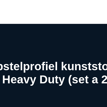
Airco webwinkel
Airco webshop
Airco informatiewijzer
Over ons
Contact
stelprofiel kunststo
Heavy Duty (set a 2