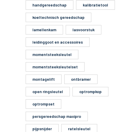
handgereedschap
kalibratietool
koeltechnisch gereedschap
lamellenkam
lasvoorstuk
leidinggoot en accessoires
momentsteeksleutel
momentsteeksleutelset
montagelift
ontbramer
open ringsleutel
optrompkop
optrompset
persgereedschap maxipro
pijpsnijder
ratelsleutel