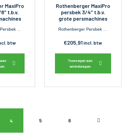
r MaxiPro
Rothenberger MaxiPro
8″ t.b.v.
persbek 3/4″ t.b.v.
machines
grote persmachines
 Persbek …
Rothenberger Persbek …
€
205,91
ncl. btw
incl. btw
 aan
Toevoegen aan
gen
winkelwagen
5
6
4