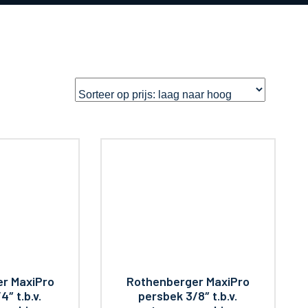
r MaxiPro
Rothenberger MaxiPro
4″ t.b.v.
persbek 3/8″ t.b.v.