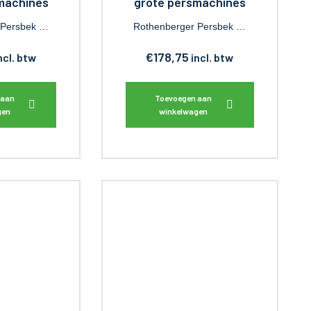
machines
grote persmachines
 Persbek …
Rothenberger Persbek …
€
178,75
ncl. btw
incl. btw
 aan
Toevoegen aan
gen
winkelwagen