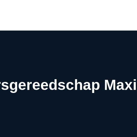
Airco webwinkel
Airco webshop
Airco informatiewijzer
Over ons
Contact
rsgereedschap Maxi