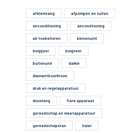
afklemtang
afpompen en vullen
airconditioning
aircondtioning
air toebehoren
binnenunit
buigijzer
buigveer
buitenunit
daikin
diamantboorkroon
druk en regelapparatuur
duoslang
flare apparaat
gereedschap en meetapparatuur
gereedschapstas
haier