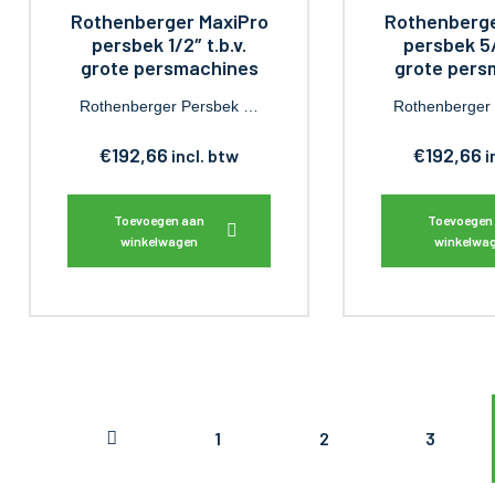
Rothenberger MaxiPro
Rothenberge
persbek 1/2″ t.b.v.
persbek 5/
grote persmachines
grote pers
Rothenberger Persbek …
Rothenberger
€
192,66
€
192,66
incl. btw
i
Toevoegen aan
Toevoegen
winkelwagen
winkelwa
1
2
3