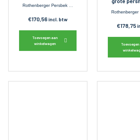
grote pers
Rothenberger Persbek …
Rothenberger
€
170,56
incl. btw
€
178,75
i
Toevoegen aan
winkelwagen
Toevoegen
winkelwa