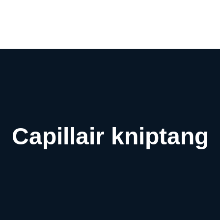
Airco webwinkel
Airco webshop
Airco informatiewijzer
Over ons
Contact
Capillair kniptang