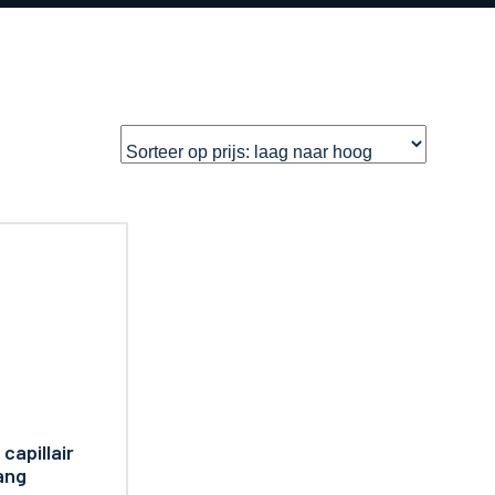
capillair
ang