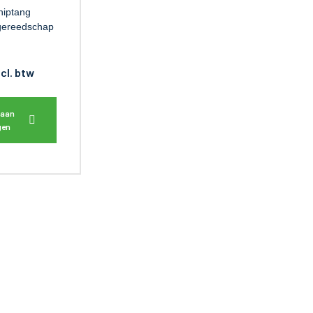
kniptang
gereedschap
ncl. btw
 aan
gen