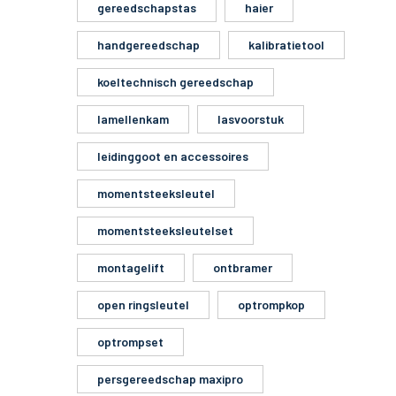
gereedschapstas
haier
handgereedschap
kalibratietool
koeltechnisch gereedschap
lamellenkam
lasvoorstuk
leidinggoot en accessoires
momentsteeksleutel
momentsteeksleutelset
montagelift
ontbramer
open ringsleutel
optrompkop
optrompset
persgereedschap maxipro