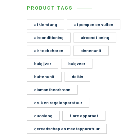
PRODUCT TAGS
afklemtang
afpompen en vullen
airconditioning
aircondtioning
air toebehoren
binnenunit
buigijzer
buigveer
buitenunit
daikin
diamantboorkroon
druk en regelapparatuur
duoslang
flare apparaat
gereedschap en meetapparatuur