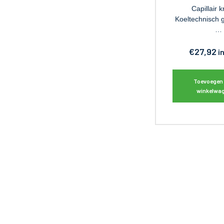
Capillair 
Koeltechnisch 
…
€
27,92
i
Toevoegen
winkelwa