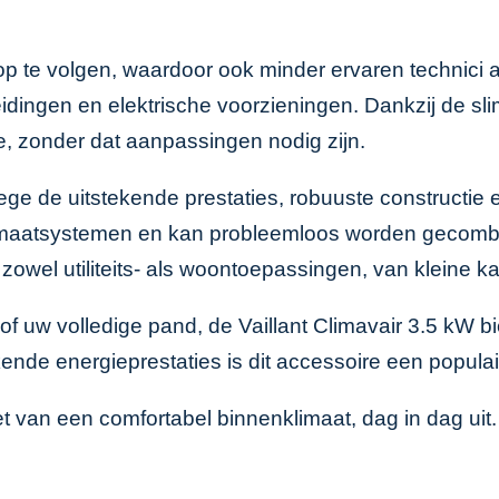
g op te volgen, waardoor ook minder ervaren technici
ingen en elektrische voorzieningen. Dankzij de sli
te, zonder dat aanpassingen nodig zijn.
ge de uitstekende prestaties, robuuste constructie e
limaatsystemen en kan probleemloos worden gecomb
r zowel utiliteits- als woontoepassingen, van kleine
n of uw volledige pand, de Vaillant Climavair 3.5 kW b
ekende energieprestaties is dit accessoire een popul
et van een comfortabel binnenklimaat, dag in dag uit.