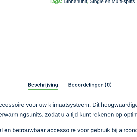
Tags:
Binnenunit
,
Single en Multi-splits
Beschrijving
Beoordelingen (0)
l accessoire voor uw klimaatsysteem. Dit hoogwaard
erwarmingsunits, zodat u altijd kunt rekenen op opt
eel en betrouwbaar accessoire voor gebruik bij airc