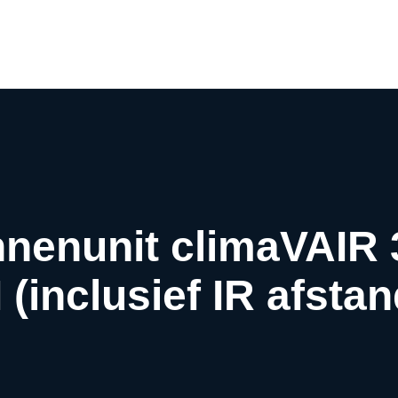
Airco webwinkel
Airco webshop
Airco informatiewijzer
Over ons
Contact
innenunit climaVAIR
(inclusief IR afsta